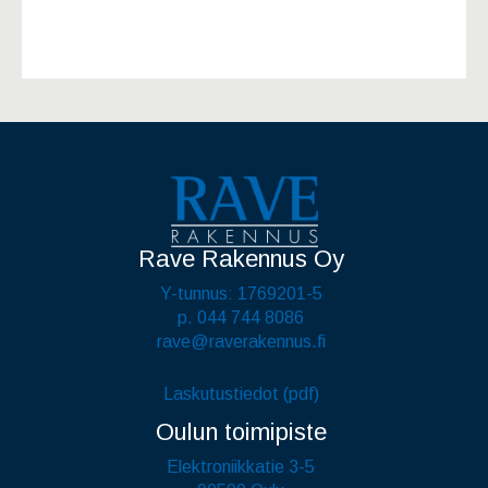
Rave Rakennus Oy
Y-tunnus: 1769201-5
p. 044 744 8086
rave@raverakennus.fi
Laskutustiedot (pdf)
Oulun toimipiste
Elektroniikkatie 3-5