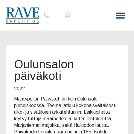
Toggl
naviga
Oulunsalon
päiväkoti
2022
Mäntypellon Päiväkoti on kuin Oulunsalo
pienoiskoossa. Teema jatkuu kokonaisvaltaisesti
ulko- ja sisätilojen arkkitehtuuriin. Leikkipihalta
löytyy tuttuja maamerkkejä, kuten lentokenttä,
Marjaniemen majakka, sekä Hailuodon lautta.
Päiväkodin henkilömäärä on noin 185. Kohde