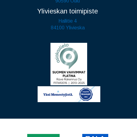
90590 Oulu
Ylivieskan toimipiste
Hallitie 4
84100 Ylivieska