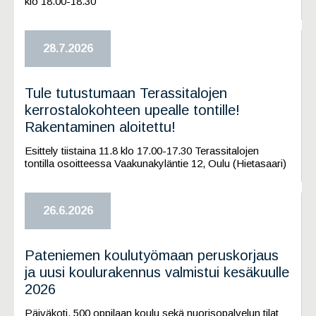
klo 18.00-18.30
28.7.2026
Tule tutustumaan Terassitalojen
kerrostalokohteen upealle tontille!
Rakentaminen aloitettu!
Esittely tiistaina 11.8 klo 17.00-17.30 Terassitalojen
tontilla osoitteessa Vaakunakyläntie 12, Oulu (Hietasaari)
26.6.2026
Pateniemen koulutyömaan peruskorjaus
ja uusi koulurakennus valmistui kesäkuulle
2026
Päiväkoti, 500 oppilaan koulu sekä nuorisopalvelun tilat