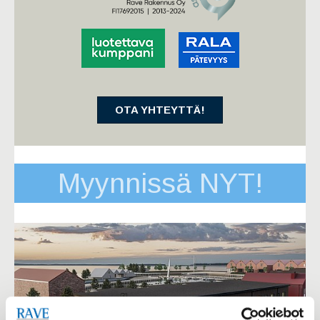
OTA YHTEYTTÄ!
Myynnissä NYT!