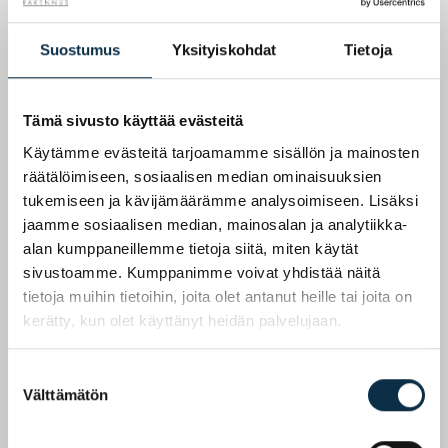
Suostumus
Yksityiskohdat
Tietoja
HINNAT ALKAEN
395 000 €
Tämä sivusto käyttää evästeitä
Käytämme evästeitä tarjoamamme sisällön ja mainosten
As Oy Oulun Puhurinranta
räätälöimiseen, sosiaalisen median ominaisuuksien
tukemiseen ja kävijämäärämme analysoimiseen. Lisäksi
RAKENTEILLA
jaamme sosiaalisen median, mainosalan ja analytiikka-
As Oy Oulun Puhurinranta – Purjehdi unelma-
asumisen satamaan! Luonnonläheinen ja
alan kumppaneillemme tietoja siitä, miten käytät
merellinen asuinalue.
sivustoamme. Kumppanimme voivat yhdistää näitä
Osta oma uusi koti 2- kerroksisesta rivitalosta
tietoja muihin tietoihin, joita olet antanut heille tai joita on
Oulun Ranta-Toppilassa!
kerätty, kun olet käyttänyt heidän palvelujaan.
TUTUSTU!
LATAA ESITE
Suostumuksen
Välttämätön
valinta