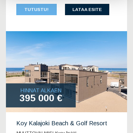
TUTUSTU!
LATAA ESITE
HINNAT ALKAEN
395 000 €
Koy Kalajoki Beach & Golf Resort
MUUTTOVALMIS! Kysy lisää!