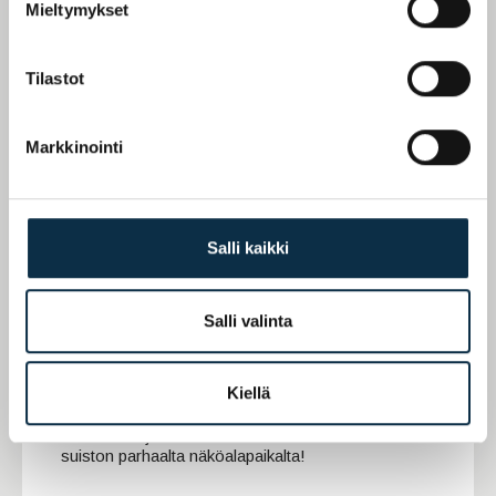
Mieltymykset
Tilastot
Markkinointi
HINNAT ALKAEN
225 000 €
Salli kaikki
Salli valinta
As Oy Oulun Terassitalot - Upeita
koteja vesistömaiseman äärellä
Kiellä
RAKENTEILLA
Hartaanselän parammalla puolella!
Tee varaus ja varmista uusi kotisi Hartaanselän
suiston parhaalta näköalapaikalta!