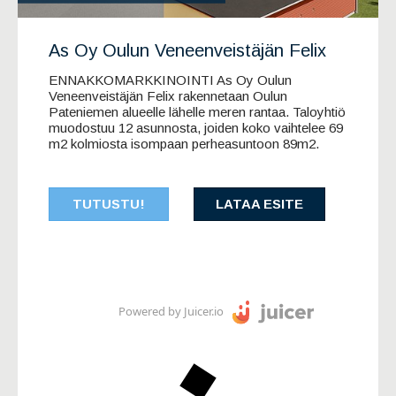
As Oy Oulun Veneenveistäjän Felix
ENNAKKOMARKKINOINTI As Oy Oulun
Veneenveistäjän Felix rakennetaan Oulun
Pateniemen alueelle lähelle meren rantaa. Taloyhtiö
muodostuu 12 asunnosta, joiden koko vaihtelee 69
m2 kolmiosta isompaan perheasuntoon 89m2.
TUTUSTU!
LATAA ESITE
Powered by Juicer.io