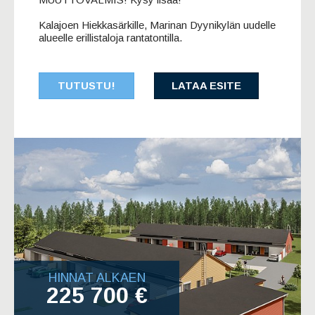
Kalajoen Hiekkasärkille, Marinan Dyynikylän uudelle
alueelle erillistaloja rantatontilla.
TUTUSTU!
LATAA ESITE
HINNAT ALKAEN
225 700 €