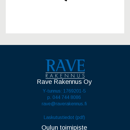
Rave Rakennus Oy
Y-tunnus: 1769201-5
p. 044 744 8086
rave@raverakennus.fi
Laskutustiedot (pdf)
Oulun toimipiste